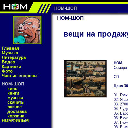
НОМ-ШОП
НОМ-ШОП
вещи на продаж
Главная
Музыка
Литература
Видео
НОМ
Картинки
Семеро
Фото
Частые вопросы
CD
НОМ-ШОП
Цена 30
кино
книги
01. Гре
музыка
02. Я с
скачать
03. 2700
разное
04. Чуд
доставка
05. Бар
корзина
06. Вку
НОМФИЛЬМ
07. Гно
08. В н