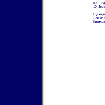
09. Гни
10. Jed
Год изд
Лейбл: 
Каталож