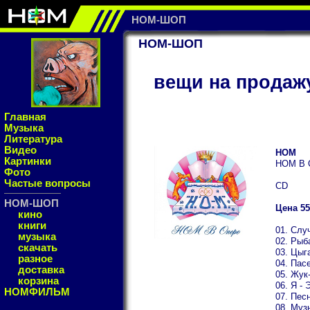
НОМ-ШОП
НОМ-ШОП
вещи на продаж
Главная
Музыка
Литература
Видео
НОМ
Картинки
НОМ В 
Фото
Частые вопросы
CD
НОМ-ШОП
Цена 55
кино
книги
01. Слу
музыка
02. Рыб
скачать
03. Цыг
разное
04. Пас
доставка
05. Жук
корзина
06. Я - 
НОМФИЛЬМ
07. Пес
08. Муз