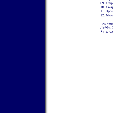
09. Отц
10. Сме
11. Про
12. Мих
Год изд
Лейбл:
Каталож