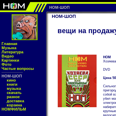
НОМ-ШОП
НОМ-ШОП
вещи на продаж
Главная
Музыка
Литература
Видео
НОМ
Картинки
Хозяева
Фото
Частые вопросы
DVD
НОМ-ШОП
Цена 50
кино
книги
Сильноп
музыка
пригоро
скачать
собой в
разное
убил ма
доставка
электро
корзина
набират
НОМФИЛЬМ
крупные
велосип