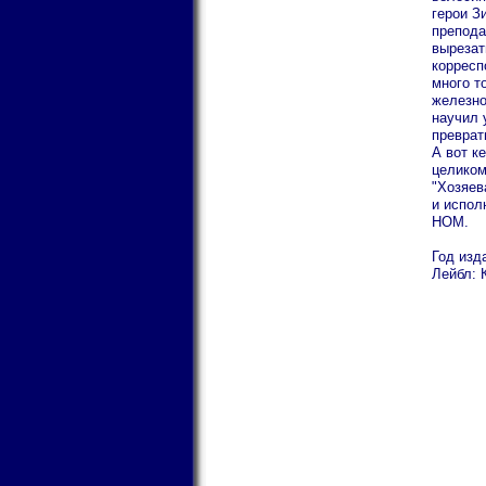
герои З
препода
вырезат
корресп
много то
железно
научил 
преврат
А вот к
целиком
"Хозяев
и испол
НОМ.
Год изд
Лейбл: 