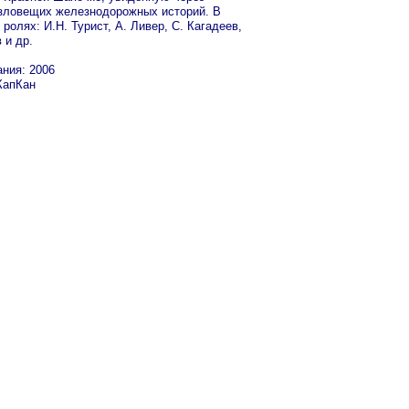
зловещих железнодорожных историй. В
 ролях: И.Н. Турист, А. Ливер, С. Кагадеев,
 и др.
ания: 2006
КапКан