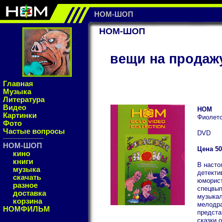
НОМ-ШОП
НОМ-ШОП
вещи на продаж
Главная
Музыка
Литература
Видео
НОМ
Картинки
Фиолет
Фото
Частые вопросы
DVD
НОМ-ШОП
Цена 50
кино
книги
В насто
музыка
детекти
скачать
юморист
разное
спецвып
доставка
музыкал
корзина
мелодра
НОМФИЛЬМ
предста
сказки 