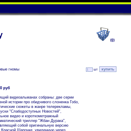
у
(0)
овые гномы
шт
0 руб
ящий видеоальманах собраны: две серии
вной истории про обидчивого слоненка Гобо,
ические сюжеты в жанре телерекламы,
уски "Слабодоступных Новостей",
ьное видео и короткометражный
матический триллер "Жбан Дурака",
вляющий собой оригинальную версию
о Красной Шапочке, увиденную через