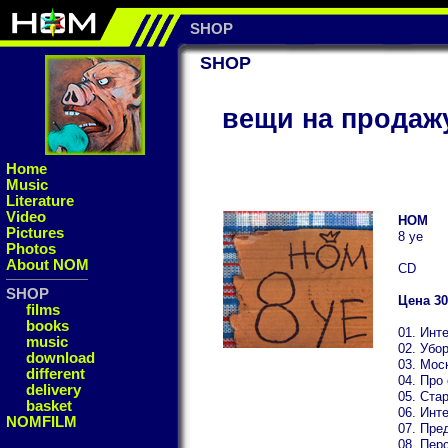
SHOP
SHOP
вещи на продаж
Home
Music
Literature
Video
НОМ
Pictures
8 уе
Photos
About NOM
CD
SHOP
Цена 30
films
books
01. Инт
music
02. Убо
download
03. Мос
different
04. Про
delivery
05. Ста
basket
06. Инт
NOMFILM
07. Пре
08. Пер