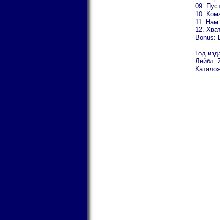
09. Пус
10. Ком
11. Нам
12. Хва
Bonus: 
Год изд
Лейбл: Z
Каталож