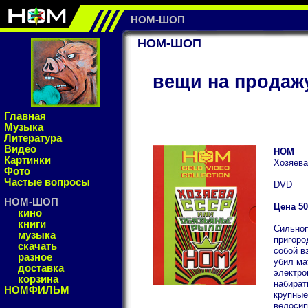
НОМ-ШОП
НОМ-ШОП
вещи на продаж
Главная
Музыка
Литература
Видео
НОМ
Картинки
Хозяева
Фото
Частые вопросы
DVD
НОМ-ШОП
Цена 50
кино
книги
Сильноп
музыка
пригоро
скачать
собой в
разное
убил ма
доставка
электро
корзина
набират
НОМФИЛЬМ
крупные
велосип