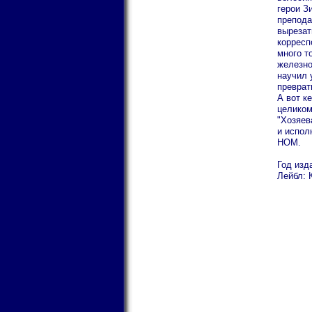
герои З
препода
вырезат
корресп
много то
железно
научил 
преврат
А вот к
целиком
"Хозяев
и испол
НОМ.
Год изд
Лейбл: 