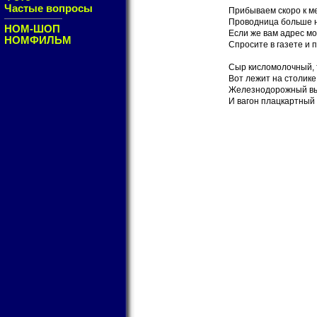
Частые вопросы
Прибываем скоро к м
Проводница больше н
НОМ-ШОП
Если же вам адрес мо
НОМФИЛЬМ
Спросите в газете и 
Сыр кисломолочный, 
Вот лежит на столике
Железнодорожный вы
И вагон плацкартный