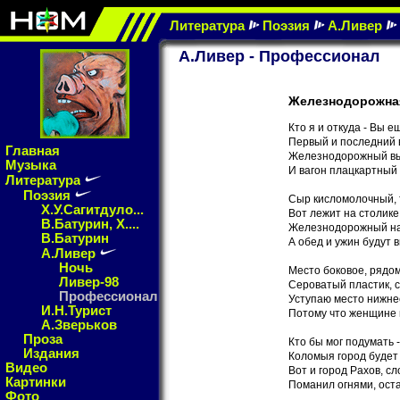
Литература
Поэзия
А.Ливер
А.Ливер - Профессионал
Железнодорожна
Кто я и откуда - Вы е
Первый и последний 
Главная
Железнодорожный вы
Музыка
И вагон плацкартный
Литература
Поэзия
Сыр кисломолочный, 
Х.У.Сагитдуло...
Вот лежит на столике
В.Батурин, Х....
Железнодорожный на
В.Батурин
А обед и ужин будут 
А.Ливер
Ночь
Место боковое, рядом
Ливер-98
Сероватый пластик, 
Профессионал
Уступаю место нижне
И.Н.Турист
Потому что женщине 
А.Зверьков
Проза
Кто бы мог подумать 
Издания
Коломыя город будет
Видео
Вот и город Рахов, с
Картинки
Поманил огнями, ост
Фото