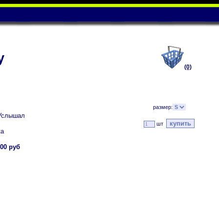
у
(0)
размер:
 Услышал
шт
ка
00 руб