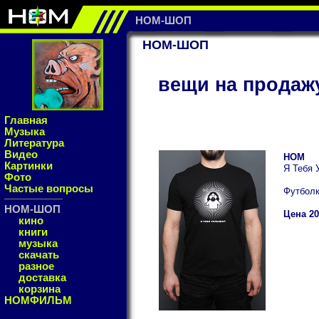
НОМ-ШОП
НОМ-ШОП
вещи на продаж
Главная
Музыка
Литература
Видео
НОМ
Картинки
Я Тебя
Фото
Частые вопросы
Футбол
НОМ-ШОП
Цена 20
кино
книги
музыка
скачать
разное
доставка
корзина
НОМФИЛЬМ