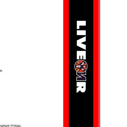
и,
ищные птицы,