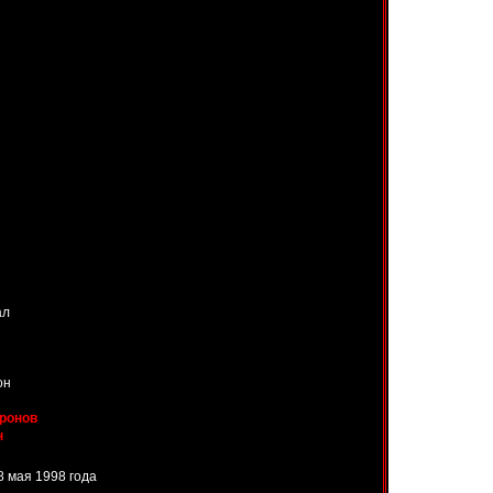
ал
он
ронов
н
 8 мая 1998 года