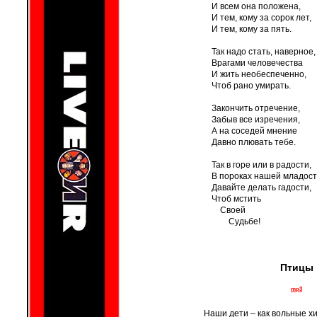
И всем она положена,
И тем, кому за сорок лет,
И тем, кому за пять.
Так надо стать, наверное,
Врагами человечества
И жить необеспеченно,
Чтоб рано умирать.
Закончить отречение,
Забыв все изречения,
А на соседей мнение
Давно плювать тебе.
Так в горе или в радости,
В пороках нашей младост
Давайте делать гадости,
Чтоб мстить
Своей
Судьбе!
Птицы
mp3
Наши дети – как вольные х