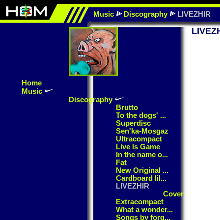
Music
Discography
LIVEZHIR
LIVEZ
Home
Music
Discography
Brutto
To the dogs' ...
Superdisc
Sen'ka-Mosgaz
Ultracompact
Live Is Game
In the name o...
Fat
New Original ...
Cardboard lil...
LIVEZHIR
Cover
Extracompact
What a wonder...
Songs by forg...