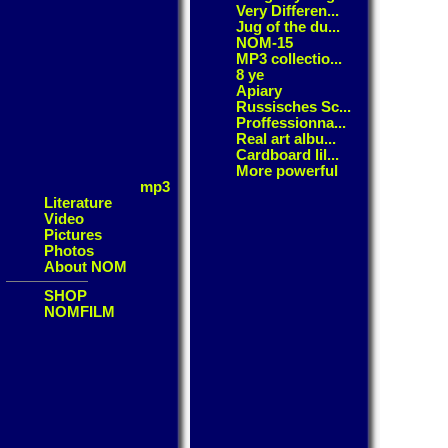
Very Differen...
Jug of the du...
NOM-15
MP3 collectio...
8 ye
Apiary
Russisches Sc...
Proffessionna...
Real art albu...
Cardboard lil...
More powerful
mp3
Literature
Video
Pictures
Photos
About NOM
SHOP
NOMFILM