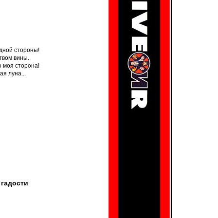
дной стороны!
твом вины.
о моя сторона!
ая луна...
 гадости