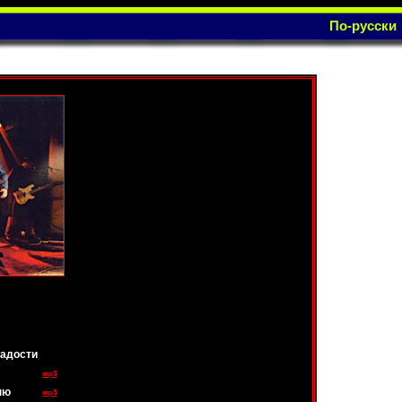
По-русски
гадости
mp3
ню
mp3