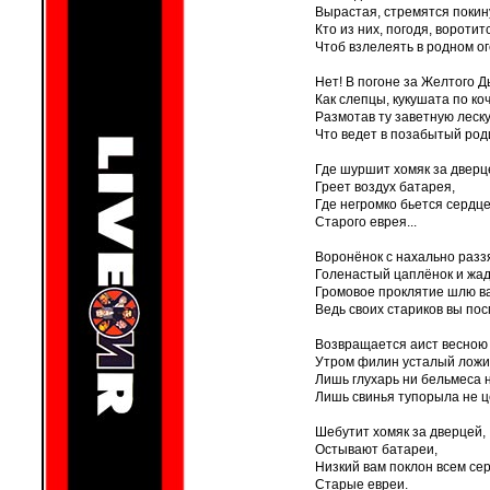
Вырастая, стремятся покину
Кто из них, погодя, воротит
Чтоб взлелеять в родном о
Нет! В погоне за Желтого Д
Как слепцы, кукушата по ко
Размотав ту заветную леску
Что ведет в позабытый род
Где шуршит хомяк за дверц
Греет воздух батарея,
Где негромко бьется сердц
Старого еврея...
Воронёнок с нахально разз
Голенастый цаплёнок и жад
Громовое проклятие шлю в
Ведь своих стариков вы пос
Возвращается аист весною 
Утром филин усталый ложитс
Лишь глухарь ни бельмеса 
Лишь свинья тупорыла не ц
Шебутит хомяк за дверцей,
Остывают батареи,
Низкий вам поклон всем се
Старые евреи.