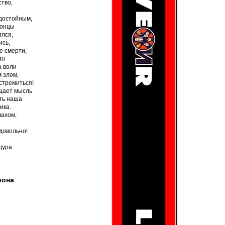
ство,
достойным,
концы
ился,
ись,
е смерти,
ин
а воли
 злом,
стремиться!
ащает мысль
сть наша
ика.
махом,
 довольно!
дура.
рона