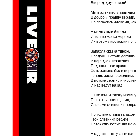
Вперед, друзья мои!
Мы в жизнь вступили чис
В добро и правду верили,
Но лопались иллюзии, как
А мимо люди бегали
И только маски меряли.
Их в этом лицемерии попр
Запахла сказка тиною,
Продажны стали девушки
В порядке откровения
Подносят нам эрзац.
Хоть раньше были первы
Теперь идем последними.
В потоке серых личносте
И нас ведут назад.
Ты вспомни сказку мамину
Проветри помещение,
Слезами очищения попроб
Но только с пива запахом
Твои слезинки редкие.
Поток слюнотечения не о
А гадость – штука вечная