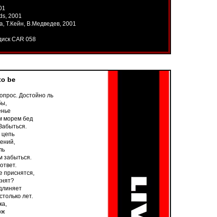
01
ds, 2001
ма, Т.Кейн, В.Медведев, 2001
диск CAR 058
to be
вопрос. Достойно ль
бы,
енье
м морем бед
Забыться.
 цепь
ений,
ль
м забыться.
 ответ.
е приснятся,
снят?
удлиняет
только лет.
ка,
ож