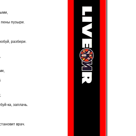
тыми,
 пены пузыри.
обуй, разбери.
,
ми,
й
,
уй-ка, заплачь.
становит врач.