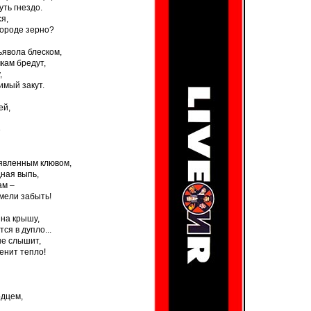
ть гнездо.
ся,
городе зерно?
ьявола блеском,
чкам бредут,
,
имый закут.
ей,
е
явленным клювом,
ная выпь,
ам –
мели забыть!
на крышу,
я в дупло...
не слышит,
енит тепло!
рдцем,