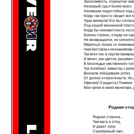
Заносчивость, отринутое чув
Нескорый суд и более всего
Насмешки недостойных над 
Когда так просто сводит все 
Удар кинжала! Кто бы соглас
Под ношей жизненной плест
Когда бы неизвестность посл
Боязнь страны, откуда ни од
Не возвращался, не склонял
Мириться лучше со знакомым
Чем бегством к незнакомому 
Так всех нас в трусов превр
И вянет, как цветок, решимо
В бесплодье умственного туп
Так погибают замыслы с раз
Вначале обещавшие успех,
От долгих отлагательств. Но
Офелия! О радость! Помяни
Мои грехи в своих молитвах, 
Родная сто
Родная сторона...
Там мать и отец,
И дарит луна
Серебряный свет...