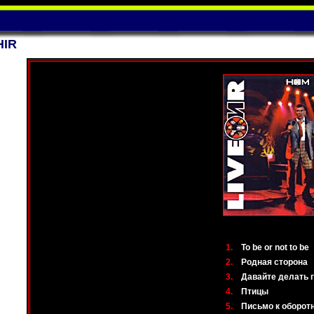
HIR
1.
To be or not to be
2.
Родная сторона
3.
Давайте делать 
4.
Птицы
5.
Письмо к оборот