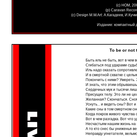
(c) НОМ, 20
(p) Caravan Recor
(с) Design M.W.Art: А.Кагадеев, И.Куч
Издание: компактный 
To be or not 
Быть иль не быть, вот в чем 
Сгибаться под ударами судь
Иль надо оказать сопротивл
И в смертной схватке с целы
Покончить с ними? Умереть. 
И знать, что этим обрываешь
Сердечных мук и тысячи лиш
Присущих телу. Это ли не це
Желанная? Скончаться. Сно
Уснуть... и видеть сны? Вот и
Какие сны в том смертном сн
Когда покров живого чувства 
Вот в чем разгадка. Вот что 
Несчастьям нашим жизнь на с
А то кто снес бы униженья ве
Неправду угнетателя, вельм