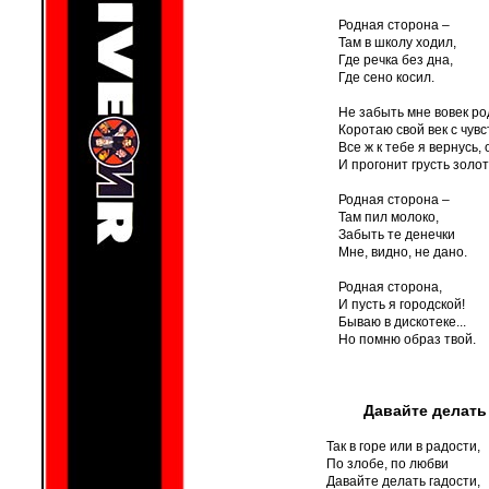
Родная сторона –
Там в школу ходил,
Где речка без дна,
Где сено косил.
Не забыть мне вовек ро
Коротаю свой век с чувс
Все ж к тебе я вернусь, 
И прогонит грусть золот
Родная сторона –
Там пил молоко,
Забыть те денечки
Мне, видно, не дано.
Родная сторона,
И пусть я городской!
Бываю в дискотеке...
Но помню образ твой.
Давайте делать
Так в горе или в радости,
По злобе, по любви
Давайте делать гадости,