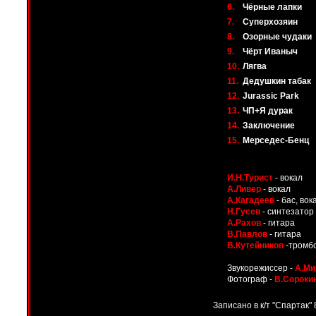
6.
Чёрные лапки
7.
Суперхозяин
8.
Озорные чудаки
9.
Чёрт Иваныч
10.
Лягва
11.
Дедушкин табак
12.
Jurassic Park
13.
ЧП+Я дурак
14.
Заключение
15.
Мерседес-Бенц
И.Н.Турист
- вокал
А.Ливер
- вокал
А.Кагадеев
- бас, вок
Н.Гусев
- синтезатор
А.Рахов
- гитара
В.Павлов
- гитара
В.Кутейников
-тромб
Звукорежиссер -
А.Ми
Фотограф -
В.Сороки
Записано в к/т "Спартак"