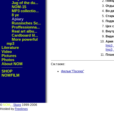
2.
Похо
Jug of the du...
3.
Отды
NOM-15
MP3 collectio...
4.
Во д
8 ye
5.
Стар
Apiary
6.
Подв
Russisches Sc...
7.
Цех с
Proffessionna...
Real art albu...
8.
Внутр
Cardboard lil...
9.
Виде
More powerful
10.
Ария
mp3
[mp3,
Literature
[mp3,
Video
11.
План
Pictures
Photos
About NOM
См.также:
SHOP
фильм "Пасека"
NOMFILM
©
NOM
,
,
Stups
1999-2006
Hosted by
Freelines