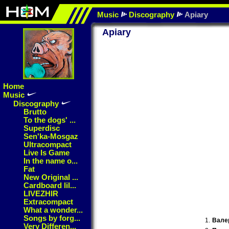
Music
Discography
Apiary
Apiary
Home
Music
Discography
Brutto
To the dogs' ...
Superdisc
Sen'ka-Mosgaz
Ultracompact
Live Is Game
In the name o...
Fat
New Original ...
Cardboard lil...
LIVEZHIR
Extracompact
What a wonder...
Songs by forg...
1.
Вале
Very Differen...