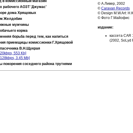
д в комиссионный магазин
© А.Ливер, 2002
х рабочего АОЗТ 'Джумас'
©
Caravan Records
воре дома Хрящовых
© Design M.W.Art: Н.
© Фото Г.Майофис
ик Желдобин
ижные мужчины
издание:
обачьего корма
кассета CAR 
енняя борьба перед тем, как напиться
(2002, SoLyd 
ния приемщицы комиссионки Г.Хрящовой
 пасечника В.Н.Щукрая
 20kbps, 553 Kb]
 128kbps, 3.45 Mb]
ы покорения соседнего района трутнями